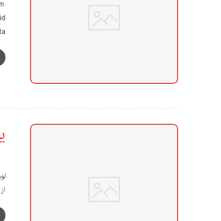
m.
id
...
ی
لو
از