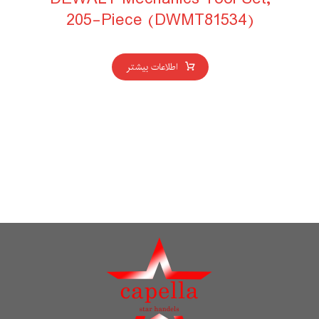
205-Piece (DWMT81534)
اطلاعات بیشتر