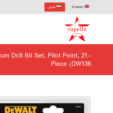
English
فارسی
 Drill Bit Set, Pilot Point, 21-
Piece (DW136