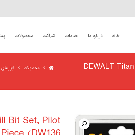
خانه
درباره ما
خدمات
شراکت
محصولات
پیش
DEWALT Titanium
محصولات
ابزارهای
 Bit Set, Pilot
1-Piece (DW136