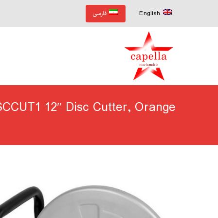
English
فارسی
SCCUT1 12″ Disc Cutter, Orange